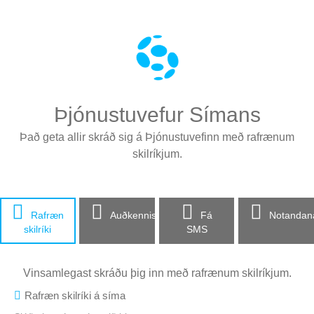
Þjónustuvefur Símans
Það geta allir skráð sig á Þjónustuvefinn með rafrænum
skilríkjum.




Rafræn
Auðkennisapp
Fá
Notandan
skilríki
SMS
Vinsamlegast skráðu þig inn með rafrænum skilríkjum.

Rafræn skilríki á síma